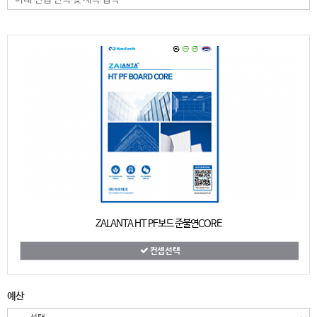
ZALANTA HT PF보드 준불연CORE
컨셉선택
예산