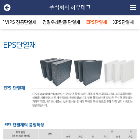
주식회사 하우테크
HT ViPS 진공단열재
경질우레탄폼 단열재
EPS단열재
XPS단열재
EPS단열재