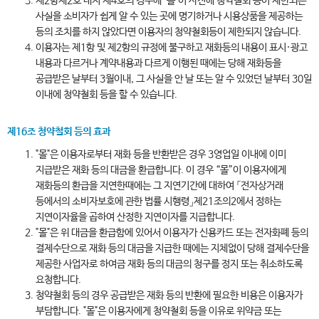
제2항제2호 내지 제4호의 경우에 "몰"이 사전에 청약철회 등이 제한되는
사실을 소비자가 쉽게 알 수 있는 곳에 명기하거나 시용상품을 제공하는
등의 조치를 하지 않았다면 이용자의 청약철회등이 제한되지 않습니다.
이용자는 제1항 및 제2항의 규정에 불구하고 재화등의 내용이 표시·광고
내용과 다르거나 계약내용과 다르게 이행된 때에는 당해 재화등을
공급받은 날부터 3월이내, 그 사실을 안 날 또는 알 수 있었던 날부터 30일
이내에 청약철회 등을 할 수 있습니다.
제16조 청약철회 등의 효과
"몰"은 이용자로부터 재화 등을 반환받은 경우 3영업일 이내에 이미
지급받은 재화 등의 대금을 환급합니다. 이 경우 “몰”이 이용자에게
재화등의 환급을 지연한때에는 그 지연기간에 대하여 「전자상거래
등에서의 소비자보호에 관한 법률 시행령」제21조의2에서 정하는
지연이자율을 곱하여 산정한 지연이자를 지급합니다.
"몰"은 위 대금을 환급함에 있어서 이용자가 신용카드 또는 전자화폐 등의
결제수단으로 재화 등의 대금을 지급한 때에는 지체없이 당해 결제수단을
제공한 사업자로 하여금 재화 등의 대금의 청구를 정지 또는 취소하도록
요청합니다.
청약철회 등의 경우 공급받은 재화 등의 반환에 필요한 비용은 이용자가
부담합니다. "몰"은 이용자에게 청약철회 등을 이유로 위약금 또는